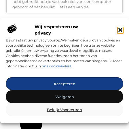
hebt gebruikt heb je vast ook niet van een computer
gehoord of het beruikt. Het is een van de
Collectieve arbeidsovereenkomst
Wij respecteren uw
De collectieve arbeidsovereenkomst (afgekort: Cao) is
privacy
een typisch Nederlands idee wat gebaseerd is op het
Bij ons staat uw privacy voorop.We maken gebruik van cookies en
poldermodel. De collectieve overeenkomst wordt altijd
soortgelijke technologieën om te begrijpen hoe u onze website
zwart op wit gezet zodat afspraken niet tussentijds
gebruikt én om uw ervaring zo waardevol mogelijk te maken.
veranderd
Cookies hebben diverse functies, zoals het tonen van
gepersonaliseerde advertenties en het meten van sitegebruik. Meer
informatie vindt u in
ons cookiebeleid
.
Voor weinig een pakket sturen
Heeft u ook vervelende ervaringen met dingen op de
post doen? Misschien verkoopt u wel eens wat
Accepteren
spulletjes op marktplaats of stuurt u regelmatig een
pakje naar familie of vrienden.
Weigeren
Bekijk Voorkeuren