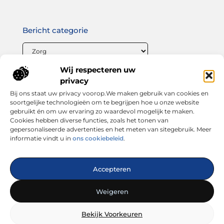
Bericht categorie
Wij respecteren uw
Onze informatie
privacy
Bij ons staat uw privacy voorop.We maken gebruik van cookies en
Linkbuilding geld verdienen: zo maak jij van links bouwen een winstgevende strategie
soortgelijke technologieën om te begrijpen hoe u onze website
gebruikt én om uw ervaring zo waardevol mogelijk te maken.
Cookies hebben diverse functies, zoals het tonen van
gepersonaliseerde advertenties en het meten van sitegebruik. Meer
informatie vindt u in
ons cookiebeleid
.
Dé plek voor inspiratie, tips en trends
Accepteren
— Laat je verrassen door inspirerende blogs, handige
adviezen en interessante artikelen. Alles wat je zoekt op één
Weigeren
platform. Start vandaag nog met ontdekken op looks4you.nl!
Bekijk Voorkeuren