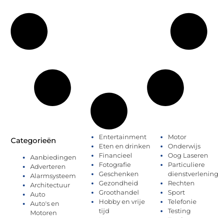
Entertainment
Motor
Categorieën
Eten en drinken
Onderwijs
Financieel
Oog Laseren
Aanbiedingen
Fotografie
Particuliere
Adverteren
Geschenken
dienstverlenin
Alarmsysteem
Gezondheid
Rechten
Architectuur
Groothandel
Sport
Auto
Hobby en vrije
Telefonie
Auto's en
tijd
Testing
Motoren