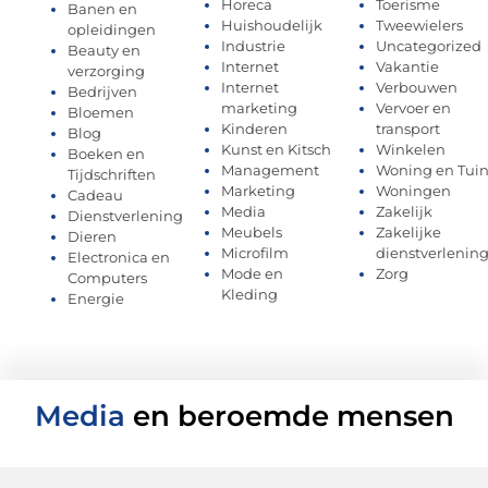
Horeca
Toerisme
Banen en
Huishoudelijk
Tweewielers
opleidingen
Industrie
Uncategorized
Beauty en
Internet
Vakantie
verzorging
Internet
Verbouwen
Bedrijven
marketing
Vervoer en
Bloemen
Kinderen
transport
Blog
Kunst en Kitsch
Winkelen
Boeken en
Management
Woning en Tui
Tijdschriften
Marketing
Woningen
Cadeau
Media
Zakelijk
Dienstverlening
Meubels
Zakelijke
Dieren
Microfilm
dienstverlenin
Electronica en
Mode en
Zorg
Computers
Kleding
Energie
Media
en beroemde mensen