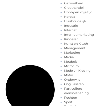
Gezondheid
Groothandel
Hobby en vrije tijd
Horeca
Huishoudelijk
Industrie
Internet
Internet marketing
Kinderen
Kunst en Kitsch
Management
Marketing
Media
Meubels
Microfilm
Mode en Kleding
Motor
Onderwijs
Oog Laseren
Particuliere
dienstverlening
Rechten
Sport