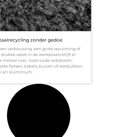
aalrecycling zonder gedoe
een verbouwing, een grote opruiming of
 drukke week in de werkplaats blijft er
k metaal over, zoals oude radiatoren,
otte fietsen, kabels, buizen of reststukken
al en aluminium.