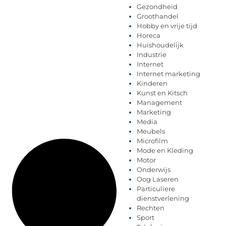
Gezondheid
Groothandel
Hobby en vrije tijd
Horeca
Huishoudelijk
Industrie
Internet
Internet marketing
Kinderen
Kunst en Kitsch
Management
Marketing
Media
Meubels
Microfilm
Mode en Kleding
Motor
Onderwijs
Oog Laseren
Particuliere
dienstverlening
Rechten
Sport