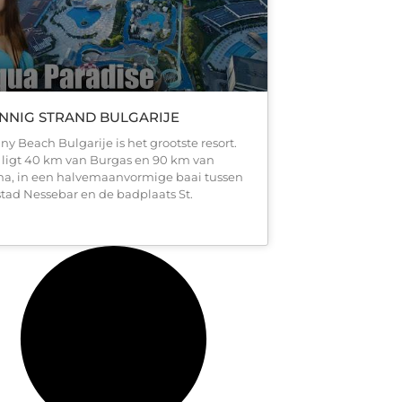
NNIG STRAND BULGARIJE
ny Beach Bulgarije is het grootste resort.
 ligt 40 km van Burgas en 90 km van
na, in een halvemaanvormige baai tussen
stad Nessebar en de badplaats St.