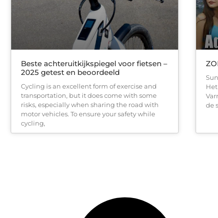
Beste achteruitkijkspiegel voor fietsen –
ZO
2025 getest en beoordeeld
Sun
Cycling is an excellent form of exercise and
Het
transportation, but it does come with some
Var
risks, especially when sharing the road with
de 
motor vehicles. To ensure your safety while
cycling,