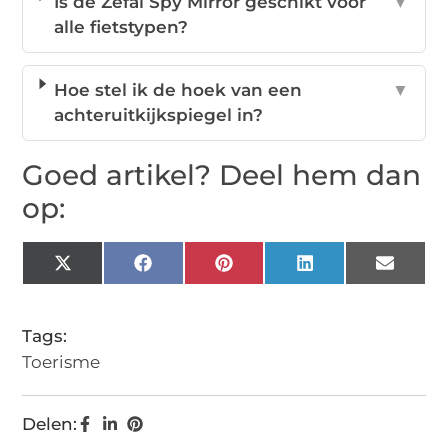
Is de Zefal Spy Mirror geschikt voor
▼
alle fietstypen?
Hoe stel ik de hoek van een
▼
achteruitkijkspiegel in?
Goed artikel? Deel hem dan
op:
X
Facebook
Pinterest
LinkedIn
Email
(Twitter)
Tags:
Toerisme
Delen: