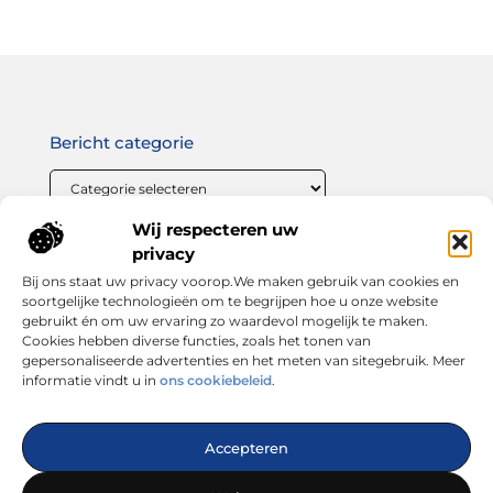
Bericht categorie
Wij respecteren uw
Onze informatie
privacy
Bij ons staat uw privacy voorop.We maken gebruik van cookies en
Linkbuilding geld verdienen: zo maak jij van links bouwen een winstgevende strategie
soortgelijke technologieën om te begrijpen hoe u onze website
gebruikt én om uw ervaring zo waardevol mogelijk te maken.
Cookies hebben diverse functies, zoals het tonen van
gepersonaliseerde advertenties en het meten van sitegebruik. Meer
informatie vindt u in
ons cookiebeleid
.
Dé plek voor inspiratie, tips en trends
Accepteren
— Laat je verrassen door inspirerende blogs, handige
adviezen en interessante artikelen. Alles wat je zoekt op één