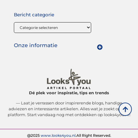
Bericht categorie
Onze informatie
Linkbuilding geld verdienen: zo maak jij van links bouwen een winstgevende strategie
Dé plek voor inspiratie, tips en trends
— Laat je verrassen door inspirerende blogs, handige
adviezen en interessante artikelen. Alles wat je zoekt op één
platform. Start vandaag nog met ontdekken op looks4you.nl!
@2025
www.looks4you.nl
.All Right Reserved.