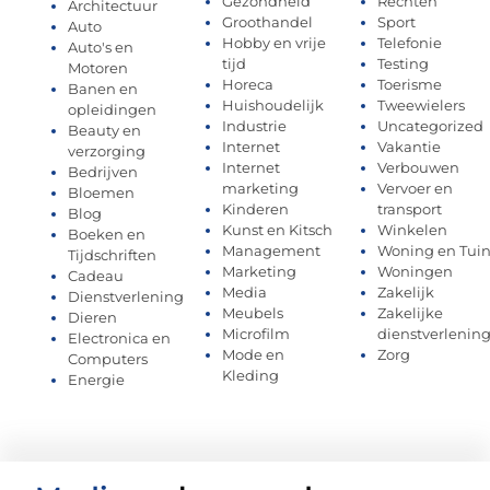
Gezondheid
Rechten
Architectuur
Groothandel
Sport
Auto
Hobby en vrije
Telefonie
Auto's en
tijd
Testing
Motoren
Horeca
Toerisme
Banen en
Huishoudelijk
Tweewielers
opleidingen
Industrie
Uncategorized
Beauty en
Internet
Vakantie
verzorging
Internet
Verbouwen
Bedrijven
marketing
Vervoer en
Bloemen
Kinderen
transport
Blog
Kunst en Kitsch
Winkelen
Boeken en
Management
Woning en Tui
Tijdschriften
Marketing
Woningen
Cadeau
Media
Zakelijk
Dienstverlening
Meubels
Zakelijke
Dieren
Microfilm
dienstverlenin
Electronica en
Mode en
Zorg
Computers
Kleding
Energie