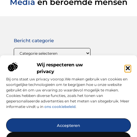
Media
en beroemde mensen
Bericht categorie
Wij respecteren uw
Onze informatie
privacy
Bij ons staat uw privacy voorop.We maken gebruik van cookies en
Linkbuilding geld verdienen: zo maak jij van links bouwen een winstgevende strategie
soortgelijke technologieën om te begrijpen hoe u onze website
gebruikt én om uw ervaring zo waardevol mogelijk te maken.
Cookies hebben diverse functies, zoals het tonen van
gepersonaliseerde advertenties en het meten van sitegebruik. Meer
informatie vindt u in
ons cookiebeleid
.
Dé plek voor inspiratie, tips en trends
Accepteren
— Laat je verrassen door inspirerende blogs, handige
adviezen en interessante artikelen. Alles wat je zoekt op één