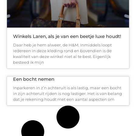
Winkels Laren, als je van een beetje luxe houdt!
Daar heb je hem alweer, de H&M. Inmiddels loopt
iedereen in deze kleding rond en bovendien is de
kwaliteit van deze winkel niet al te best. Eigenlijk
besteed ik mijn
Een bocht nemen
Inparkeren in z’n achteruit is als lastig, maar een bocht
in zijn achteruit rijden is nog lastiger. Het is van belang
dat je rekening houdt met een aantal aspecten om