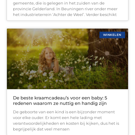
gemeente, die is gelegen in het zuiden van de
provincie Gelderland. In Beuningen river onder meer
het industrieterrein ‘Achter de Weel’. Verder beschikt
WINKELEN
De beste kraamcadeau’s voor een baby: 5
redenen waarom ze nuttig en handig zijn
De geboorte van een kind is een bijzonder moment
voor elke ouder. Er komt een hele lading met
verantwoordelijkheden en kosten bij kijken, dus het is
begrijpelijk dat veel mensen