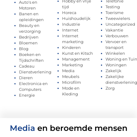
Hobby en vrije
Telefonie
Auto's en
tijd
Testing
Motoren
Horeca
Toerisme
Banen en
Huishoudelijk
Tweewielers
opleidingen
Industrie
Uncategorized
Beauty en
Internet
Vakantie
verzorging
Internet
Verbouwen
Bedrijven
marketing
Vervoer en
Bloemen
Kinderen
transport
Blog
Kunst en Kitsch
Winkelen
Boeken en
Management
Woning en Tui
Tijdschriften
Marketing
Woningen
Cadeau
Media
Zakelijk
Dienstverlening
Meubels
Zakelijke
Dieren
Microfilm
dienstverlenin
Electronica en
Mode en
Zorg
Computers
Kleding
Energie
Media
en beroemde mensen