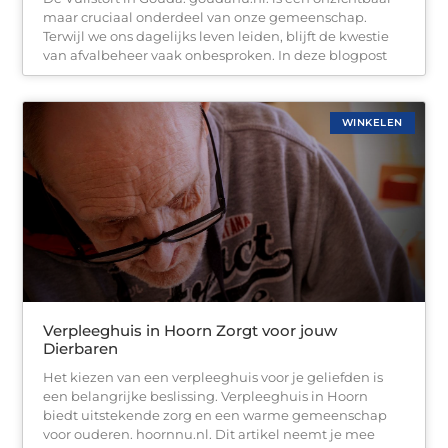
maar cruciaal onderdeel van onze gemeenschap.
Terwijl we ons dagelijks leven leiden, blijft de kwestie
van afvalbeheer vaak onbesproken. In deze blogpost
WINKELEN
Verpleeghuis in Hoorn Zorgt voor jouw
Dierbaren
Het kiezen van een verpleeghuis voor je geliefden is
een belangrijke beslissing. Verpleeghuis in Hoorn
biedt uitstekende zorg en een warme gemeenschap
voor ouderen. hoornnu.nl. Dit artikel neemt je mee