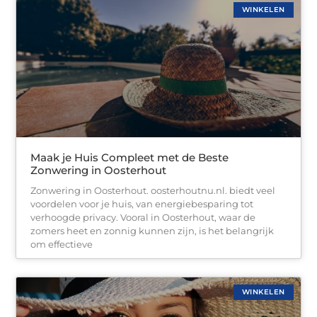
WINKELEN
Maak je Huis Compleet met de Beste
Zonwering in Oosterhout
Zonwering in Oosterhout. oosterhoutnu.nl. biedt veel
voordelen voor je huis, van energiebesparing tot
verhoogde privacy. Vooral in Oosterhout, waar de
zomers heet en zonnig kunnen zijn, is het belangrijk
om effectieve
WINKELEN