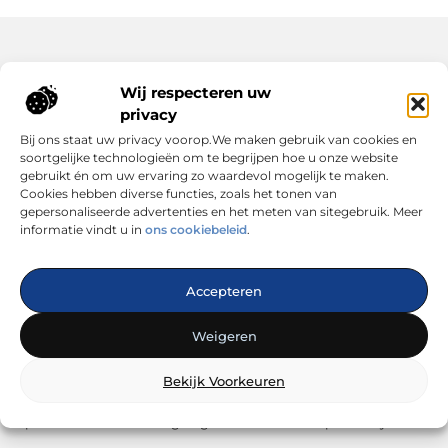
Wij respecteren uw
Bericht categorie
privacy
Bij ons staat uw privacy voorop.We maken gebruik van cookies en
soortgelijke technologieën om te begrijpen hoe u onze website
gebruikt én om uw ervaring zo waardevol mogelijk te maken.
Cookies hebben diverse functies, zoals het tonen van
Onze informatie
gepersonaliseerde advertenties en het meten van sitegebruik. Meer
informatie vindt u in
ons cookiebeleid
.
Linkbuilding geld verdienen: zo maak jij van links bouwen een winstgevende strategie
Accepteren
Weigeren
Dé plek voor inspiratie, tips en trends
Bekijk Voorkeuren
— Laat je verrassen door inspirerende blogs, handige
adviezen en interessante artikelen. Alles wat je zoekt op één
platform. Start vandaag nog met ontdekken op looks4you.nl!