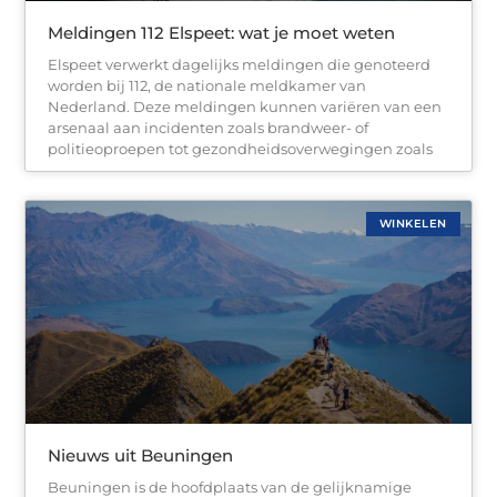
Meldingen 112 Elspeet: wat je moet weten
Elspeet verwerkt dagelijks meldingen die genoteerd
worden bij 112, de nationale meldkamer van
Nederland. Deze meldingen kunnen variëren van een
arsenaal aan incidenten zoals brandweer- of
politieoproepen tot gezondheidsoverwegingen zoals
WINKELEN
Nieuws uit Beuningen
Beuningen is de hoofdplaats van de gelijknamige