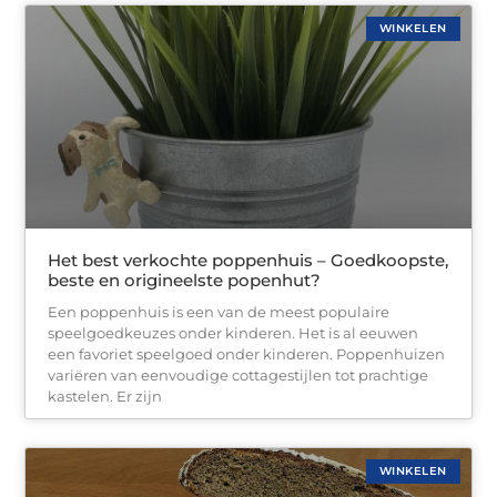
WINKELEN
Het best verkochte poppenhuis – Goedkoopste,
beste en origineelste popenhut?
Een poppenhuis is een van de meest populaire
speelgoedkeuzes onder kinderen. Het is al eeuwen
een favoriet speelgoed onder kinderen. Poppenhuizen
variëren van eenvoudige cottagestijlen tot prachtige
kastelen. Er zijn
WINKELEN