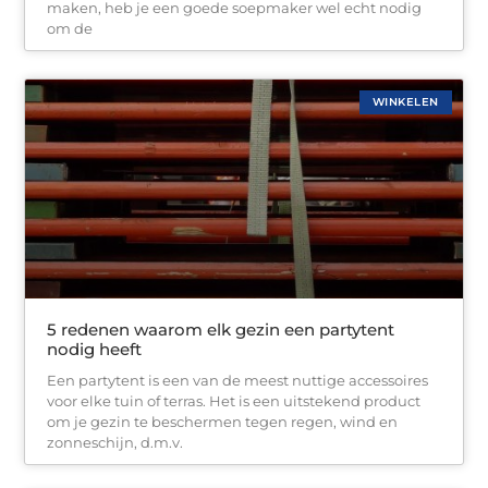
maken, heb je een goede soepmaker wel echt nodig
om de
WINKELEN
5 redenen waarom elk gezin een partytent
nodig heeft
Een partytent is een van de meest nuttige accessoires
voor elke tuin of terras. Het is een uitstekend product
om je gezin te beschermen tegen regen, wind en
zonneschijn, d.m.v.