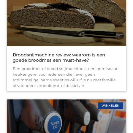
Broodsnijmachine review: waarom is een
goede broodmes een must-have?
Een broodmes of brood snijmachine is een onmisbaar
keukengerei voor iedereen die liever geen
schimmelige, harde sneetjes wil. Of je nu met familie
of vrienden samenkomt, of de kids in
WINKELEN