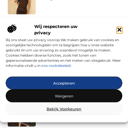
Ontdek de Culinaire Schatten van Snackbar in
Wij respecteren uw
Purmerend
privacy
Bij ons staat uw privacy voorop.We maken gebruik van cookies en
soortgelijke technologieën om te begrijpen hoe u onze website
gebruikt én om uw ervaring zo waardevol mogelijk te maken.
Hoe maak je een showroom aangenamer
voor bezoekers?
Cookies hebben diverse functies, zoals het tonen van
gepersonaliseerde advertenties en het meten van sitegebruik. Meer
informatie vindt u in
ons cookiebeleid
.
Ontdek de Wereld van Schildersbedrijf in
IJmuiden voor Uw Huis
Accepteren
Weigeren
Nieuwbouw slim voorbereiden met een
Bekijk Voorkeuren
aannemer in Breda