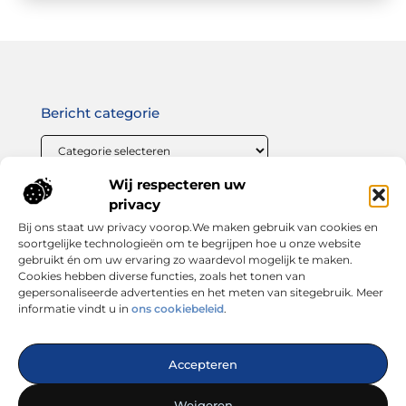
Bericht categorie
Wij respecteren uw
Onze informatie
privacy
Bij ons staat uw privacy voorop.We maken gebruik van cookies en
Linkbuilding geld verdienen: zo maak jij van links bouwen een winstgevende strategie
soortgelijke technologieën om te begrijpen hoe u onze website
gebruikt én om uw ervaring zo waardevol mogelijk te maken.
Cookies hebben diverse functies, zoals het tonen van
gepersonaliseerde advertenties en het meten van sitegebruik. Meer
informatie vindt u in
ons cookiebeleid
.
Dé plek voor inspiratie, tips en trends
Accepteren
— Laat je verrassen door inspirerende blogs, handige
adviezen en interessante artikelen. Alles wat je zoekt op één
Weigeren