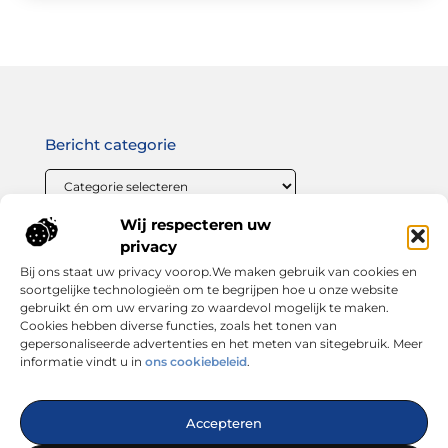
Bericht categorie
Wij respecteren uw
Onze informatie
privacy
Bij ons staat uw privacy voorop.We maken gebruik van cookies en
Linkbuilding geld verdienen: zo maak jij van links bouwen een winstgevende strategie
soortgelijke technologieën om te begrijpen hoe u onze website
gebruikt én om uw ervaring zo waardevol mogelijk te maken.
Cookies hebben diverse functies, zoals het tonen van
gepersonaliseerde advertenties en het meten van sitegebruik. Meer
informatie vindt u in
ons cookiebeleid
.
Dé plek voor inspiratie, tips en trends
Accepteren
— Laat je verrassen door inspirerende blogs, handige