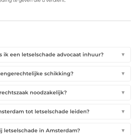
ding te geven die u verdient.
s ik een letselschade advocaat inhuur?
▼
tengerechtelijke schikking?
▼
n rechtszaak noodzakelijk?
▼
terdam tot letselschade leiden?
▼
ij letselschade in Amsterdam?
▼