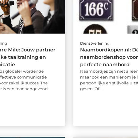
ning
Dienstverlening
re Mile: Jouw partner
Naambordkopen.nl: Dé
jke taaltraining en
naambordenshop voor
catie
perfecte naambord
eds globaler wordende
Naambordjes zijn niet alleen
effectieve communicatie
maar ook een manier om je 
voor zakelijk succes. The
persoonlijke en stijlvolle uits
e is een toonaangevend
geven. Of ...