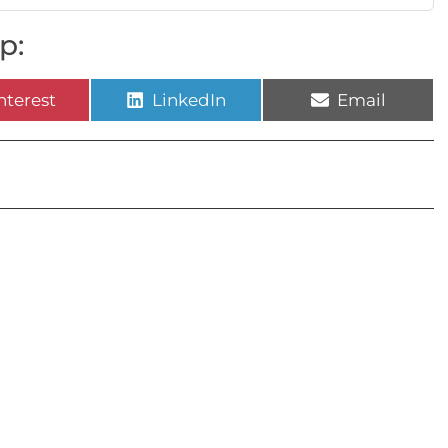
p:
nterest
LinkedIn
Email