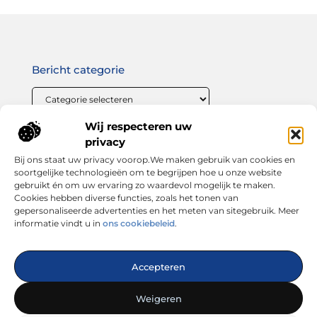
Bericht categorie
Wij respecteren uw
Onze informatie
privacy
Bij ons staat uw privacy voorop.We maken gebruik van cookies en
Linkbuilding geld verdienen: zo maak jij van links bouwen een winstgevende strategie
soortgelijke technologieën om te begrijpen hoe u onze website
gebruikt én om uw ervaring zo waardevol mogelijk te maken.
Cookies hebben diverse functies, zoals het tonen van
gepersonaliseerde advertenties en het meten van sitegebruik. Meer
informatie vindt u in
ons cookiebeleid
.
Dé plek voor inspiratie, tips en trends
Accepteren
— Laat je verrassen door inspirerende blogs, handige
adviezen en interessante artikelen. Alles wat je zoekt op één
Weigeren
platform. Start vandaag nog met ontdekken op looks4you.nl!