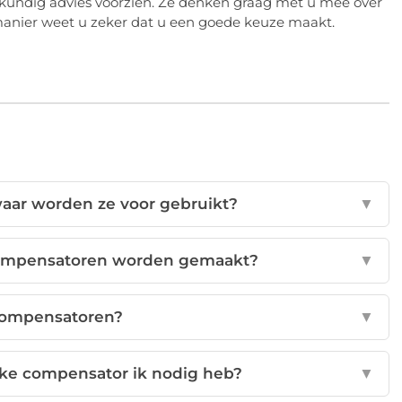
skundig advies voorzien. Ze denken graag met u mee over
manier weet u zeker dat u een goede keuze maakt.
aar worden ze voor gebruikt?
▼
compensatoren worden gemaakt?
▼
 compensatoren?
▼
elke compensator ik nodig heb?
▼