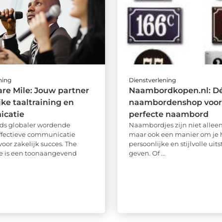
ning
Dienstverlening
re Mile: Jouw partner
Naambordkopen.nl: Dé
jke taaltraining en
naambordenshop voor
catie
perfecte naambord
eds globaler wordende
Naambordjes zijn niet alleen
effectieve communicatie
maar ook een manier om je 
voor zakelijk succes. The
persoonlijke en stijlvolle uits
e is een toonaangevend
geven. Of ...