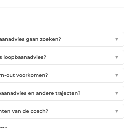
aanadvies gaan zoeken?
▼
ens loopbaanadvies?
▼
urn-out voorkomen?
▼
pbaanadvies en andere trajecten?
▼
hten van de coach?
▼