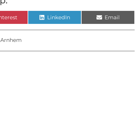
p:
nterest
LinkedIn
Email
 Arnhem