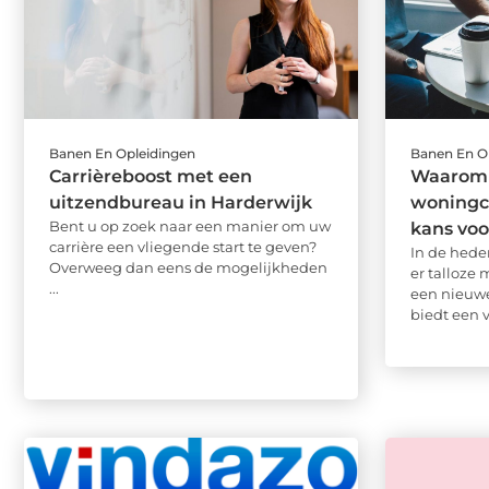
Banen En Opleidingen
Banen En O
Carrièreboost met een
Waarom 
uitzendbureau in Harderwijk
woningco
Bent u op zoek naar een manier om uw
kans voo
carrière een vliegende start te geven?
In de hede
Overweeg dan eens de mogelijkheden
er talloze
...
een nieuwe
biedt een v