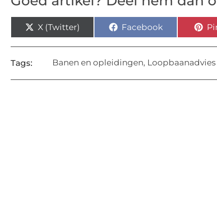
Goed artikel? Deel hem dan o
X (Twitter)
Facebook
Pi
Banen en opleidingen
,
Loopbaanadvies
Tags: