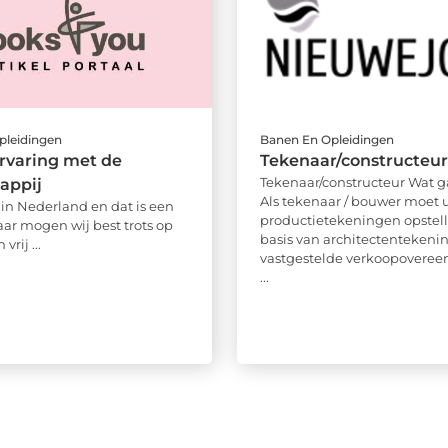
pleidingen
Banen En Opleidingen
ervaring met de
Tekenaar/constructeur
Tekenaar/constructeur Wat g
appij
Als tekenaar / bouwer moet 
in Nederland en dat is een
productietekeningen opstel
daar mogen wij best trots op
basis van architectentekeni
 vrij ...
vastgestelde verkoopoveree
...