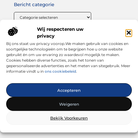
Bericht categorie
Wij respecteren uw
Onze informatie
privacy
Bij ons staat uw privacy voorop.We maken gebruik van cookies en
Linkbuilding geld verdienen: zo maak jij van links bouwen een winstgevende strategie
soortgelijke technologieën om te begrijpen hoe u onze website
gebruikt én om uw ervaring zo waardevol mogelijk te maken.
Cookies hebben diverse functies, zoals het tonen van
gepersonaliseerde advertenties en het meten van sitegebruik. Meer
informatie vindt u in
ons cookiebeleid
.
Dé plek voor inspiratie, tips en trends
Accepteren
— Laat je verrassen door inspirerende blogs, handige
adviezen en interessante artikelen. Alles wat je zoekt op één
Weigeren
platform. Start vandaag nog met ontdekken op looks4you.nl!
Bekijk Voorkeuren
@2025
www.looks4you.nl
.All Right Reserved.