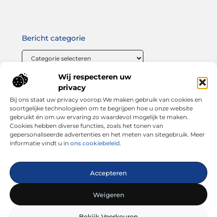
Bericht categorie
Wij respecteren uw
Onze informatie
privacy
Bij ons staat uw privacy voorop.We maken gebruik van cookies en
Linkbuilding geld verdienen: zo maak jij van links bouwen een winstgevende strategie
soortgelijke technologieën om te begrijpen hoe u onze website
gebruikt én om uw ervaring zo waardevol mogelijk te maken.
Cookies hebben diverse functies, zoals het tonen van
gepersonaliseerde advertenties en het meten van sitegebruik. Meer
informatie vindt u in
ons cookiebeleid
.
Dé plek voor inspiratie, tips en trends
Accepteren
— Laat je verrassen door inspirerende blogs, handige
adviezen en interessante artikelen. Alles wat je zoekt op één
Weigeren
platform. Start vandaag nog met ontdekken op looks4you.nl!
Bekijk Voorkeuren