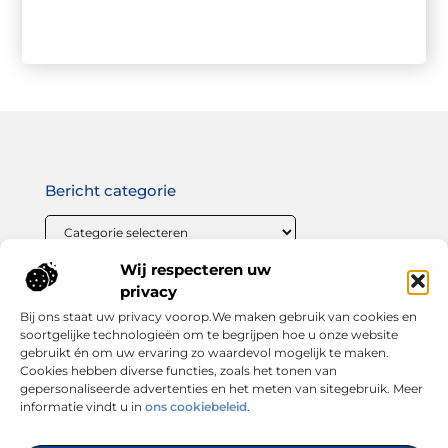
Bericht categorie
Wij respecteren uw
Onze informatie
privacy
Bij ons staat uw privacy voorop.We maken gebruik van cookies en
Linkbuilding geld verdienen: zo maak jij van links bouwen een winstgevende strategie
soortgelijke technologieën om te begrijpen hoe u onze website
gebruikt én om uw ervaring zo waardevol mogelijk te maken.
Cookies hebben diverse functies, zoals het tonen van
gepersonaliseerde advertenties en het meten van sitegebruik. Meer
informatie vindt u in
ons cookiebeleid
.
Dé plek voor inspiratie, tips en trends