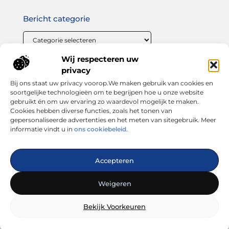
Bericht categorie
Wij respecteren uw
Onze informatie
privacy
Bij ons staat uw privacy voorop.We maken gebruik van cookies en
Linkbuilding geld verdienen: zo maak jij van links bouwen een winstgevende strategie
soortgelijke technologieën om te begrijpen hoe u onze website
gebruikt én om uw ervaring zo waardevol mogelijk te maken.
Cookies hebben diverse functies, zoals het tonen van
gepersonaliseerde advertenties en het meten van sitegebruik. Meer
informatie vindt u in
ons cookiebeleid
.
Dé plek voor inspiratie, tips en trends
Accepteren
— Laat je verrassen door inspirerende blogs, handige
adviezen en interessante artikelen. Alles wat je zoekt op één
Weigeren
platform. Start vandaag nog met ontdekken op looks4you.nl!
Bekijk Voorkeuren
@2025
www.looks4you.nl
.All Right Reserved.