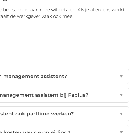
 de belasting er aan mee wil betalen. Als je al ergens werkt
etaalt de werkgever vaak ook mee.
en management assistent?
▼
 management assistent bij Fabius?
▼
istent ook parttime werken?
▼
e kosten van de opleiding?
▼