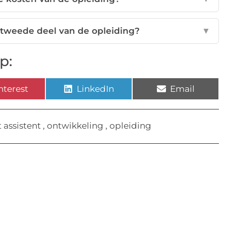
 tweede deel van de opleiding?
▼
p:
nterest
LinkedIn
Email
assistent
,
ontwikkeling
,
opleiding