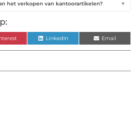
n het verkopen van kantoorartikelen?
▼
p:
nterest
LinkedIn
Email