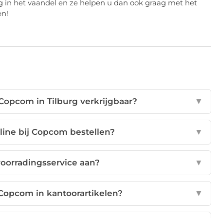
g in het vaandel en ze helpen u dan ook graag met het
pen!
 Copcom in Tilburg verkrijgbaar?
▼
nline bij Copcom bestellen?
▼
oorradingsservice aan?
▼
 Copcom in kantoorartikelen?
▼