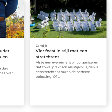
Zakelijk
uder
Vier feest in stijl met een
k en
stretchtent
Als je een evenement wilt organiseren
dat zowel praktisch als stijlvol is, dan is
re dag
eenstretchtent huren de perfecte
pas over
oplossing. Of ...