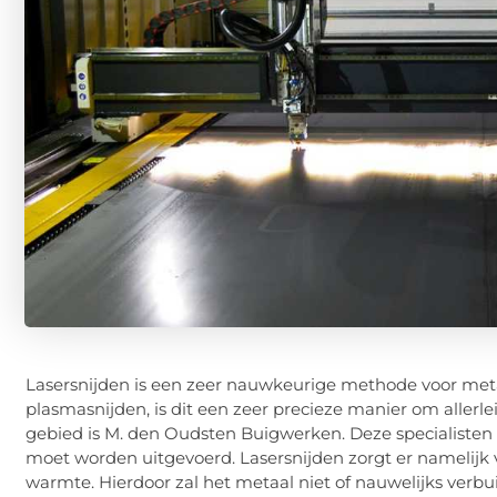
Lasersnijden is een zeer nauwkeurige methode voor meta
plasmasnijden, is dit een zeer precieze manier om allerle
gebied is M. den Oudsten Buigwerken. Deze specialisten z
moet worden uitgevoerd. Lasersnijden zorgt er namelijk 
warmte. Hierdoor zal het metaal niet of nauwelijks verbu