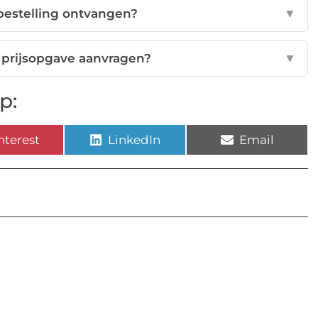
 bestelling ontvangen?
▼
e prijsopgave aanvragen?
▼
p:
nterest
LinkedIn
Email