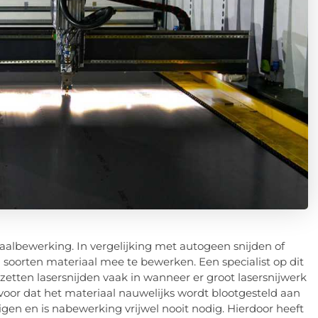
albewerking. In vergelijking met autogeen snijden of
i soorten materiaal mee te bewerken. Een specialist op dit
etten lasersnijden vaak in wanneer er groot lasersnijwerk
voor dat het materiaal nauwelijks wordt blootgesteld aan
igen en is nabewerking vrijwel nooit nodig. Hierdoor heeft