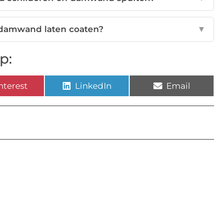
 damwand laten coaten?
▼
p:
nterest
LinkedIn
Email