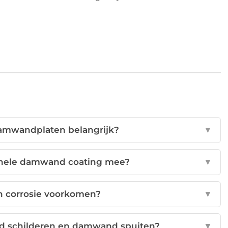
damwandplaten belangrijk?
▼
ionele damwand coating mee?
▼
 corrosie voorkomen?
▼
nd schilderen en damwand spuiten?
▼