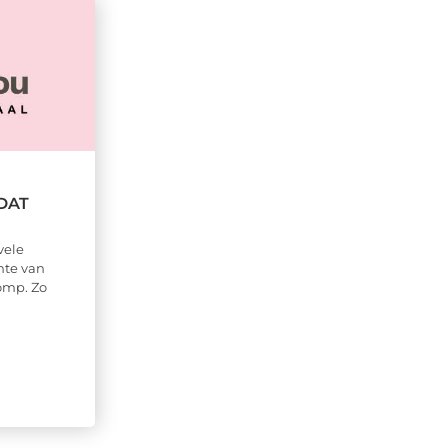
 DAT
vele
hte van
omp. Zo