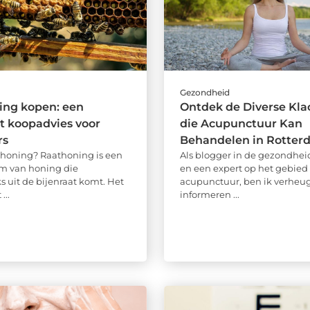
d
Gezondheid
ing kopen: een
Ontdek de Diverse Kla
t koopadvies voor
die Acupunctuur Kan
rs
Behandelen in Rotter
thoning? Raathoning is een
Als blogger in de gezondhe
m van honing die
en een expert op het gebied
s uit de bijenraat komt. Het
acupunctuur, ben ik verheug
...
informeren ...