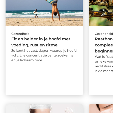
Gezondheid
Gezondhei
Fit en helder in je hoofd met
Raathon
voeding, rust en ritme
complee
Je kent het vast: dagen waarop je hoofd
beginne
vol zit, je concentratie ver te zoeken is
Wat is Raa
en je lichaam moe ...
unieke vor
rechtstreek
is de meest 