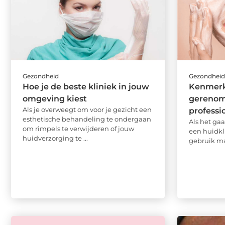
Gezondheid
Gezondhei
Hoe je de beste kliniek in jouw
Kenmerk
omgeving kiest
gereno
Als je overweegt om voor je gezicht een
professi
esthetische behandeling te ondergaan
Als het ga
om rimpels te verwijderen of jouw
een huidkli
huidverzorging te ...
gebruik ma