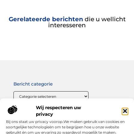
Gerelateerde berichten
die u wellicht
interesseren
Bericht categorie
Wij respecteren uw
Onze informatie
privacy
Bij ons staat uw privacy voorop.We maken gebruik van cookies en
Linkbuilding geld verdienen: zo maak jij van links bouwen een winstgevende strategie
soortgelijke technologieën om te begrijpen hoe u onze website
gebruikt én om uw ervaring zo waardevol mogelijk te maken.