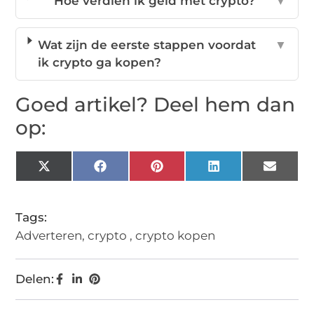
Hoe verdien ik geld met crypto?
▼
Wat zijn de eerste stappen voordat
▼
ik crypto ga kopen?
Goed artikel? Deel hem dan
op:
X
Facebook
Pinterest
LinkedIn
Email
(Twitter)
Tags:
Adverteren
,
crypto
,
crypto kopen
Delen: