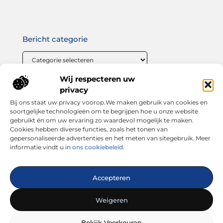
Bericht categorie
Wij respecteren uw
Onze informatie
privacy
Bij ons staat uw privacy voorop.We maken gebruik van cookies en
Linkbuilding geld verdienen: zo maak jij van links bouwen een winstgevende strategie
soortgelijke technologieën om te begrijpen hoe u onze website
gebruikt én om uw ervaring zo waardevol mogelijk te maken.
Cookies hebben diverse functies, zoals het tonen van
gepersonaliseerde advertenties en het meten van sitegebruik. Meer
informatie vindt u in
ons cookiebeleid
.
Dé plek voor inspiratie, tips en trends
Accepteren
— Laat je verrassen door inspirerende blogs, handige
adviezen en interessante artikelen. Alles wat je zoekt op één
Weigeren
platform. Start vandaag nog met ontdekken op looks4you.nl!
Bekijk Voorkeuren