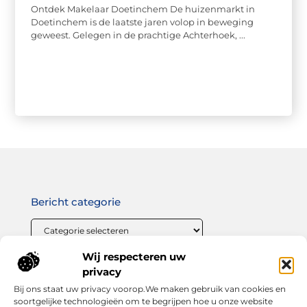
Ontdek Makelaar Doetinchem De huizenmarkt in
Doetinchem is de laatste jaren volop in beweging
geweest. Gelegen in de prachtige Achterhoek, ...
Bericht categorie
Wij respecteren uw
Onze informatie
privacy
Bij ons staat uw privacy voorop.We maken gebruik van cookies en
Linkbuilding geld verdienen: zo maak jij van links bouwen een winstgevende strategie
soortgelijke technologieën om te begrijpen hoe u onze website