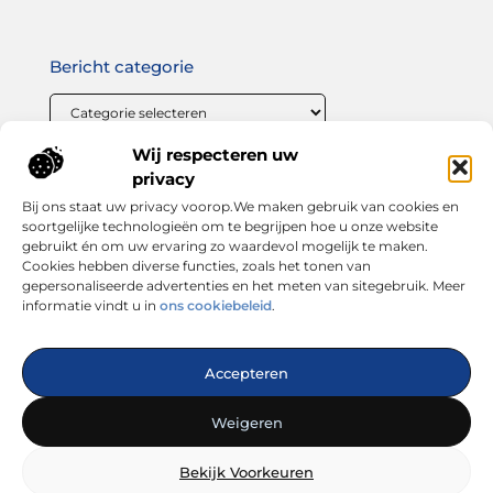
Bericht categorie
Wij respecteren uw
Onze informatie
privacy
Bij ons staat uw privacy voorop.We maken gebruik van cookies en
Linkbuilding geld verdienen: zo maak jij van links bouwen een winstgevende strategie
soortgelijke technologieën om te begrijpen hoe u onze website
gebruikt én om uw ervaring zo waardevol mogelijk te maken.
Cookies hebben diverse functies, zoals het tonen van
gepersonaliseerde advertenties en het meten van sitegebruik. Meer
informatie vindt u in
ons cookiebeleid
.
Dé plek voor inspiratie, tips en trends
Accepteren
— Laat je verrassen door inspirerende blogs, handige
adviezen en interessante artikelen. Alles wat je zoekt op één
Weigeren
platform. Start vandaag nog met ontdekken op looks4you.nl!
Bekijk Voorkeuren