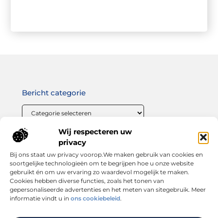
Bericht categorie
Wij respecteren uw
Onze informatie
privacy
Bij ons staat uw privacy voorop.We maken gebruik van cookies en
Linkbuilding geld verdienen: zo maak jij van links bouwen een winstgevende strategie
soortgelijke technologieën om te begrijpen hoe u onze website
gebruikt én om uw ervaring zo waardevol mogelijk te maken.
Cookies hebben diverse functies, zoals het tonen van
gepersonaliseerde advertenties en het meten van sitegebruik. Meer
informatie vindt u in
ons cookiebeleid
.
Dé plek voor inspiratie, tips en trends