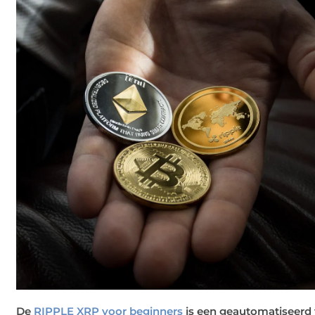
De
RIPPLE XRP voor beginners
is een geautomatiseerd