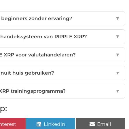
r beginners zonder ervaring?
▼
 handelssysteem van RIPPLE XRP?
▼
E XRP voor valutahandelaren?
▼
anuit huis gebruiken?
▼
 XRP trainingsprogramma?
▼
p:
nterest
LinkedIn
Email